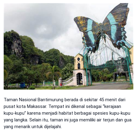
Taman Nasional Bantimurung berada di sekitar 45 menit dari
pusat kota Makassar. Tempat ini dikenal sebagai “kerajaan
kupu-kupu” karena menjadi habitat berbagai spesies kupu-kupu
yang langka. Selain itu, taman ini juga memiliki air terjun dan gua
yang menarik untuk dijelajahi.