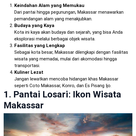
Keindahan Alam yang Memukau
Dari pantai hingga pegunungan, Makassar menawarkan
pemandangan alam yang menakjubkan.
Budaya yang Kaya
Kota ini kaya akan budaya dan sejarah, yang bisa Anda
eksplorasi melalui berbagai objek wisata.
Fasilitas yang Lengkap
Sebagai kota besar, Makassar dilengkapi dengan fasilitas
wisata yang memadai, mulai dari akomodasi hingga
transportasi.
Kuliner Lezat
Jangan lewatkan mencoba hidangan khas Makassar
seperti Coto Makassar, Konro, dan Es Pisang Ijo.
1. Pantai Losari: Ikon Wisata
Makassar