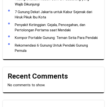
Wajib Dikunjungi
7 Gunung Dekat Jakarta untuk Kabur Sejenak dari
Hiruk Pikuk Ibu Kota
Penyakit Ketinggian: Gejala, Pencegahan, dan
Pertolongan Pertama saat Mendaki
Kompor Portable Gunung: Teman Setia Para Pendaki
Rekomendasi 6 Gunung Untuk Pendaki Gunung
Pemula
Recent Comments
No comments to show.