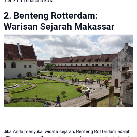
menikmati suasana kota.
2. Benteng Rotterdam:
Warisan Sejarah Makassar
Jika Anda menyukai wisata sejarah, Benteng Rotterdam adalah