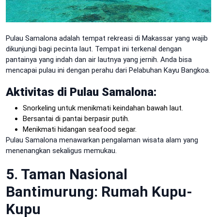
Pulau Samalona adalah tempat rekreasi di Makassar yang wajib
dikunjungi bagi pecinta laut. Tempat ini terkenal dengan
pantainya yang indah dan air lautnya yang jernih. Anda bisa
mencapai pulau ini dengan perahu dari Pelabuhan Kayu Bangkoa.
Aktivitas di Pulau Samalona:
Snorkeling untuk menikmati keindahan bawah laut.
Bersantai di pantai berpasir putih.
Menikmati hidangan seafood segar.
Pulau Samalona menawarkan pengalaman wisata alam yang
menenangkan sekaligus memukau.
5. Taman Nasional
Bantimurung: Rumah Kupu-
Kupu