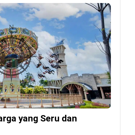
arga yang Seru dan