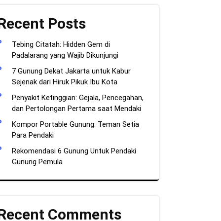
Recent Posts
Tebing Citatah: Hidden Gem di
Padalarang yang Wajib Dikunjungi
7 Gunung Dekat Jakarta untuk Kabur
Sejenak dari Hiruk Pikuk Ibu Kota
Penyakit Ketinggian: Gejala, Pencegahan,
dan Pertolongan Pertama saat Mendaki
Kompor Portable Gunung: Teman Setia
Para Pendaki
Rekomendasi 6 Gunung Untuk Pendaki
Gunung Pemula
Recent Comments