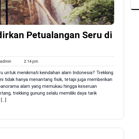
irkan Petualangan Seru di
admin
2:14
dmin
2:14 pm
nts
pm
u untuk menikmati keindahan alam Indonesia? Trekking
 ini tidak hanya menantang fisik, tetapi juga memberikan
i panorama alam yang memukau hingga keseruan
ntang, trekking gunung selalu memiliki daya tarik
 […]