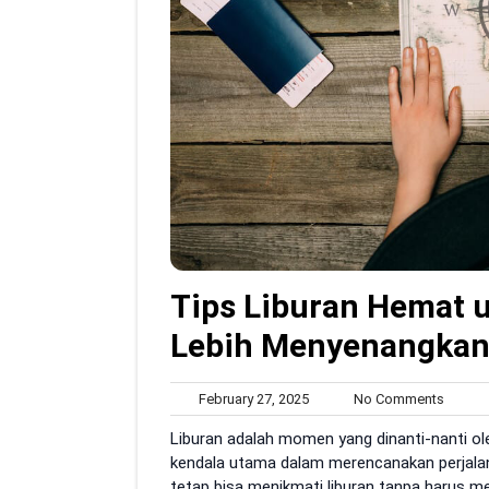
Tips Liburan Hemat 
Lebih Menyenangka
February
No
February 27, 2025
No Comments
a
27,
Comme
Liburan adalah momen yang dinanti-nanti ol
2025
kendala utama dalam merencanakan perjalana
tetap bisa menikmati liburan tanpa harus m