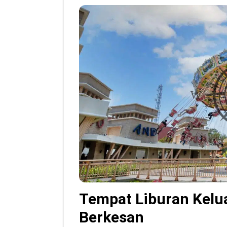
Tempat Liburan Kelu
Berkesan