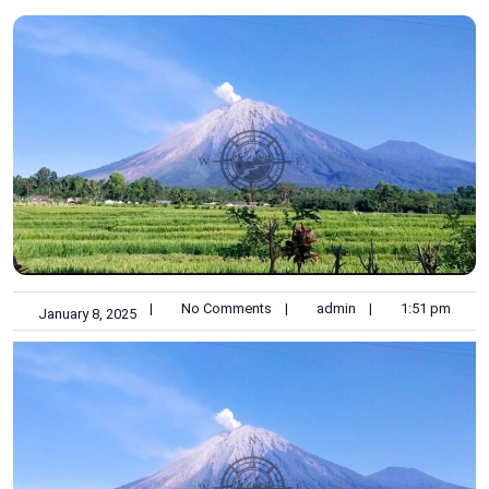
|
No Comments
|
admin
|
1:51 pm
January 8, 2025