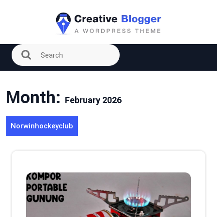
Skip
to
content
Month:
February 2026
Norwinhockeyclub