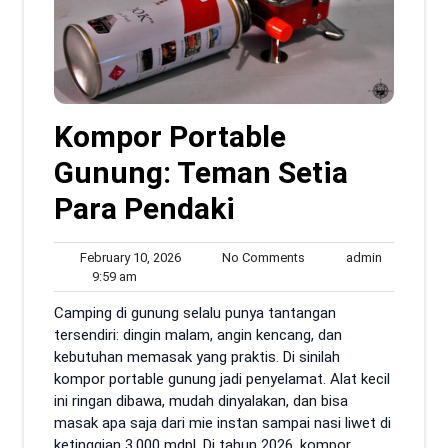
Kompor Portable
Gunung: Teman Setia
Para Pendaki
February
No
admin
February 10, 2026
No Comments
admin
9:59
10,
Comments
9:59 am
am
2026
Camping di gunung selalu punya tantangan
tersendiri: dingin malam, angin kencang, dan
kebutuhan memasak yang praktis. Di sinilah
kompor portable gunung jadi penyelamat. Alat kecil
ini ringan dibawa, mudah dinyalakan, dan bisa
masak apa saja dari mie instan sampai nasi liwet di
ketinggian 3.000 mdpl. Di tahun 2026, kompor