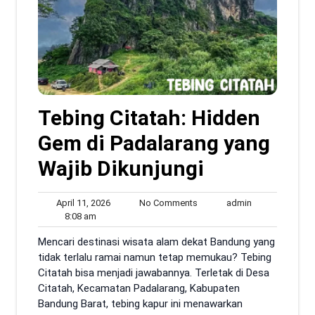
Tebing Citatah: Hidden
Gem di Padalarang yang
Wajib Dikunjungi
April
No
admin
April 11, 2026
No Comments
admin
8:08
11,
Comments
8:08 am
am
2026
Mencari destinasi wisata alam dekat Bandung yang
tidak terlalu ramai namun tetap memukau? Tebing
Citatah bisa menjadi jawabannya. Terletak di Desa
Citatah, Kecamatan Padalarang, Kabupaten
Bandung Barat, tebing kapur ini menawarkan