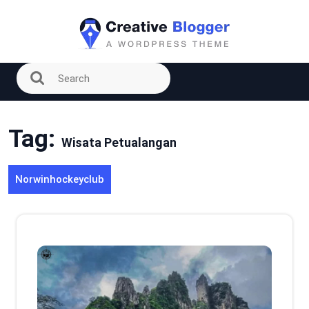
Skip
to
content
Tag:
Wisata Petualangan
Norwinhockeyclub