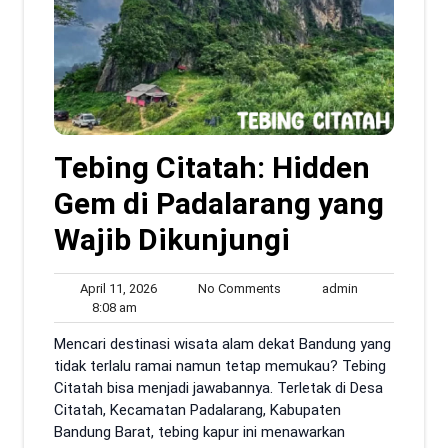
Tebing Citatah: Hidden
Gem di Padalarang yang
Wajib Dikunjungi
April
No
admin
April 11, 2026
No Comments
admin
8:08
11,
Comments
8:08 am
am
2026
Mencari destinasi wisata alam dekat Bandung yang
tidak terlalu ramai namun tetap memukau? Tebing
Citatah bisa menjadi jawabannya. Terletak di Desa
Citatah, Kecamatan Padalarang, Kabupaten
Bandung Barat, tebing kapur ini menawarkan