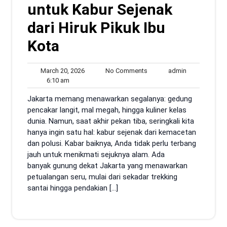
untuk Kabur Sejenak
dari Hiruk Pikuk Ibu
Kota
March
No
admin
March 20, 2026
No Comments
admin
6:10
20,
Comments
6:10 am
am
2026
Jakarta memang menawarkan segalanya: gedung
pencakar langit, mal megah, hingga kuliner kelas
dunia. Namun, saat akhir pekan tiba, seringkali kita
hanya ingin satu hal: kabur sejenak dari kemacetan
dan polusi. Kabar baiknya, Anda tidak perlu terbang
jauh untuk menikmati sejuknya alam. Ada
banyak gunung dekat Jakarta yang menawarkan
petualangan seru, mulai dari sekadar trekking
santai hingga pendakian […]