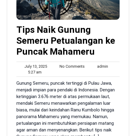
Tips Naik Gunung
Semeru Petualangan ke
Puncak Mahameru
July
No
admin
July 13, 2025
No Comments
admin
5:27
13,
Comments
5:27 am
am
2025
Gunung Semeru, puncak tertinggi di Pulau Jawa,
menjadi impian para pendaki di Indonesia. Dengan
ketinggian 3.676 meter di atas permukaan laut,
mendaki Semeru menawarkan pengalaman luar
biasa, mulai dari keindahan Ranu Kumbolo hingga
panorama Mahameru yang memukau. Namun,
petualangan ini membutuhkan persiapan matang
agar aman dan menyenangkan. Berikut tips naik