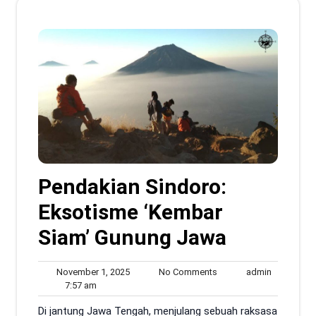
Pendakian Sindoro:
Eksotisme ‘Kembar
Siam’ Gunung Jawa
November
No
admin
November 1, 2025
No Comments
admin
7:57
1,
Comments
7:57 am
am
2025
Di jantung Jawa Tengah, menjulang sebuah raksasa