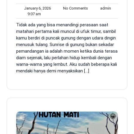
January
No
admin
January 6, 2026
No Comments
admin
9:07
6,
Comments
9:07 am
am
2026
Tidak ada yang bisa menandingi perasaan saat
matahari pertama kali muncul di ufuk timur, sambil
kamu berdiri di puncak gunung dengan udara dingin
menusuk tulang. Sunrise di gunung bukan sekadar
pemandangan ia adalah momen ketika dunia terasa
diam sejenak, lalu perlahan hidup kembali dengan
warna-warna yang lembut. Aku sudah beberapa kali
mendaki hanya demi menyaksikan […]