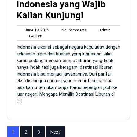
Indonesia yang Wajib
Kalian Kunjungi
June
No
admin
June 18, 2025
No Comments
admin
1:49
18,
Comments
1:49 pm
pm
2025
Indonesia dikenal sebagai negara kepulauan dengan
kekayaan alam dan budaya yang luar biasa. Jika
kamu sedang mencari tempat liburan yang tidak
hanya indah tapi juga beragam, destinasi liburan
Indonesia bisa menjadi jawabannya. Dari pantai
eksotis hingga gunung yang menantang, semua
bisa kamu temukan tanpa harus bepergian jauh ke
luar negeri. Mengapa Memilih Destinasi Liburan di
[…]
Posts
1
2
3
Next