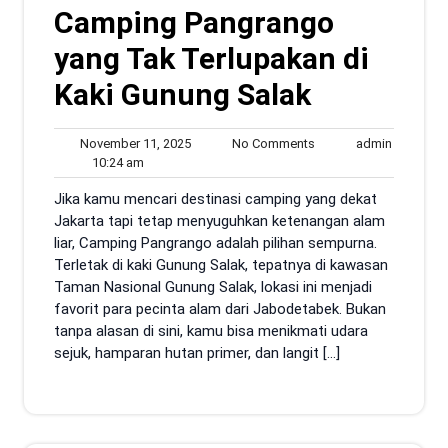
Camping Pangrango
yang Tak Terlupakan di
Kaki Gunung Salak
November
No
admin
November 11, 2025
No Comments
admin
10:24
11,
Comments
10:24 am
am
2025
Jika kamu mencari destinasi camping yang dekat
Jakarta tapi tetap menyuguhkan ketenangan alam
liar, Camping Pangrango adalah pilihan sempurna.
Terletak di kaki Gunung Salak, tepatnya di kawasan
Taman Nasional Gunung Salak, lokasi ini menjadi
favorit para pecinta alam dari Jabodetabek. Bukan
tanpa alasan di sini, kamu bisa menikmati udara
sejuk, hamparan hutan primer, dan langit […]