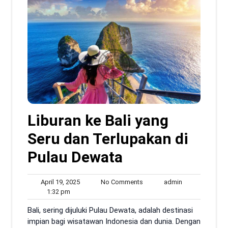
Liburan ke Bali yang
Seru dan Terlupakan di
Pulau Dewata
April
No
admin
April 19, 2025
No Comments
admin
1:32
19,
Comments
1:32 pm
pm
2025
Bali, sering dijuluki Pulau Dewata, adalah destinasi
impian bagi wisatawan Indonesia dan dunia. Dengan