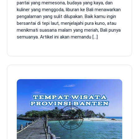
pantai yang memesona, budaya yang kaya, dan
kuliner yang menggoda, liburan ke Bali menawarkan
pengalaman yang sulit dilupakan. Baik kamu ingin
bersantai di tepi laut, menjelajahi pura kuno, atau
menikmati suasana malam yang meriah, Bali punya
semuanya. Artikel ini akan memandu […]