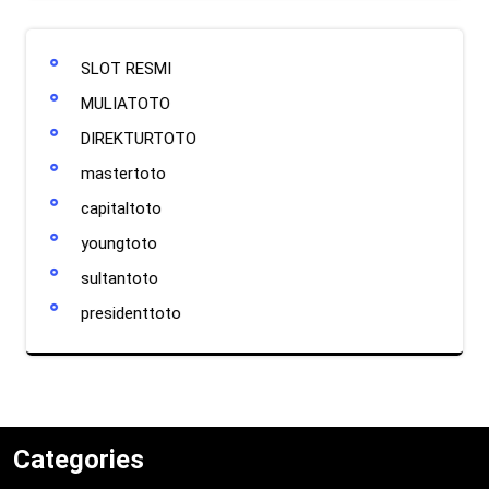
SLOT RESMI
MULIATOTO
DIREKTURTOTO
mastertoto
capitaltoto
youngtoto
sultantoto
presidenttoto
Categories