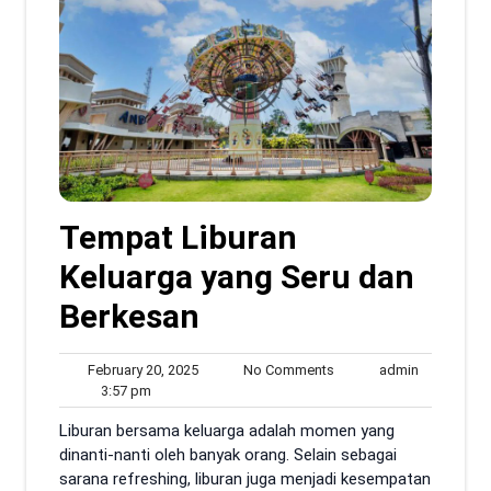
Tempat Liburan
Keluarga yang Seru dan
Berkesan
February
No
admin
February 20, 2025
No Comments
admin
3:57
20,
Comments
3:57 pm
pm
2025
Liburan bersama keluarga adalah momen yang
dinanti-nanti oleh banyak orang. Selain sebagai
sarana refreshing, liburan juga menjadi kesempatan