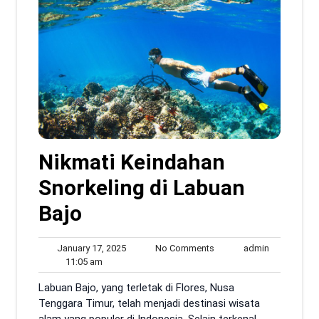
Nikmati Keindahan
Snorkeling di Labuan
Bajo
January
No
admin
January 17, 2025
No Comments
admin
11:05
17,
Comments
11:05 am
am
2025
Labuan Bajo, yang terletak di Flores, Nusa
Tenggara Timur, telah menjadi destinasi wisata