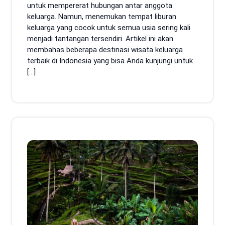
untuk mempererat hubungan antar anggota
keluarga. Namun, menemukan tempat liburan
keluarga yang cocok untuk semua usia sering kali
menjadi tantangan tersendiri. Artikel ini akan
membahas beberapa destinasi wisata keluarga
terbaik di Indonesia yang bisa Anda kunjungi untuk
[…]