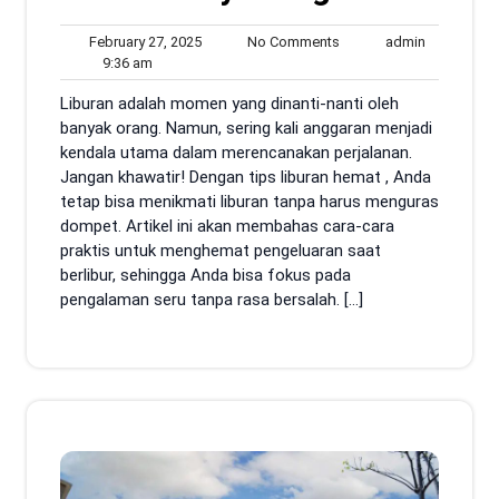
February
No
admin
February 27, 2025
No Comments
admin
9:36
27,
Comments
9:36 am
am
2025
Liburan adalah momen yang dinanti-nanti oleh
banyak orang. Namun, sering kali anggaran menjadi
kendala utama dalam merencanakan perjalanan.
Jangan khawatir! Dengan tips liburan hemat , Anda
tetap bisa menikmati liburan tanpa harus menguras
dompet. Artikel ini akan membahas cara-cara
praktis untuk menghemat pengeluaran saat
berlibur, sehingga Anda bisa fokus pada
pengalaman seru tanpa rasa bersalah. […]