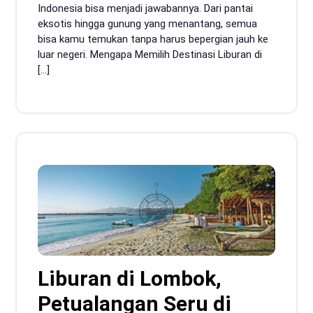
Indonesia bisa menjadi jawabannya. Dari pantai
eksotis hingga gunung yang menantang, semua
bisa kamu temukan tanpa harus bepergian jauh ke
luar negeri. Mengapa Memilih Destinasi Liburan di
[…]
Liburan di Lombok,
Petualangan Seru di