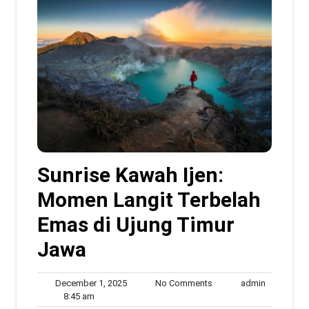
Sunrise Kawah Ijen:
Momen Langit Terbelah
Emas di Ujung Timur
Jawa
December
No
admin
December 1, 2025
No Comments
admin
8:45
1,
Comments
8:45 am
am
2025