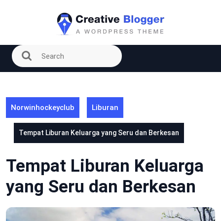
Skip
to
content
Norwinhockeyclub
Liburan
Tempat Liburan Keluarga yang Seru dan Berkesan
Tempat Liburan Keluarga
yang Seru dan Berkesan