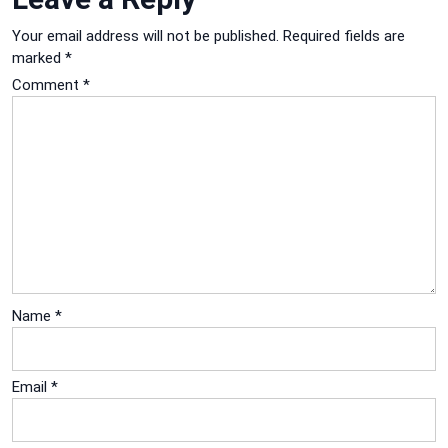
Your email address will not be published.
Required fields are
marked
*
Comment
*
Name
*
Email
*