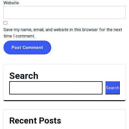
Website
Save my name, email, and website in this browser for the next
time I comment.
Search
Search
Recent Posts