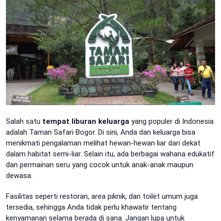
Salah satu
tempat liburan keluarga
yang populer di Indonesia
adalah Taman Safari Bogor. Di sini, Anda dan keluarga bisa
menikmati pengalaman melihat hewan-hewan liar dari dekat
dalam habitat semi-liar. Selain itu, ada berbagai wahana edukatif
dan permainan seru yang cocok untuk anak-anak maupun
dewasa.
Fasilitas seperti restoran, area piknik, dan toilet umum juga
tersedia, sehingga Anda tidak perlu khawatir tentang
kenyamanan selama berada di sana. Jangan lupa untuk