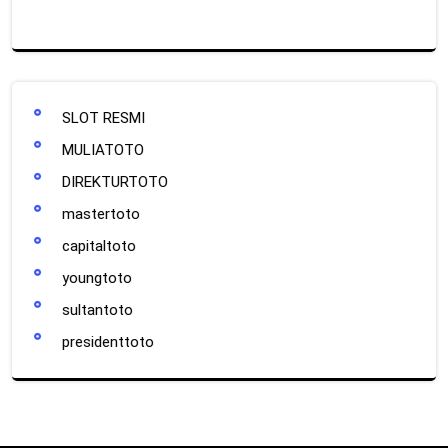
SLOT RESMI
MULIATOTO
DIREKTURTOTO
mastertoto
capitaltoto
youngtoto
sultantoto
presidenttoto