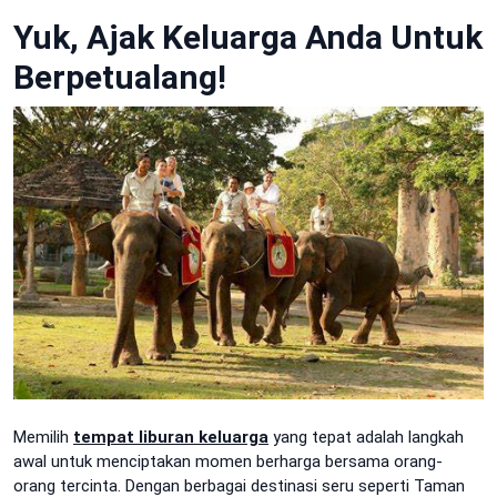
Yuk, Ajak Keluarga Anda Untuk
Berpetualang!
Memilih
tempat liburan keluarga
yang tepat adalah langkah
awal untuk menciptakan momen berharga bersama orang-
orang tercinta. Dengan berbagai destinasi seru seperti Taman