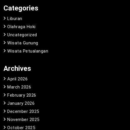
Categories
Liburan
Olahraga Hoki
Uncategorized
Wisata Gunung
Wisata Petualangan
Archives
April 2026
March 2026
February 2026
January 2026
December 2025
November 2025
October 2025