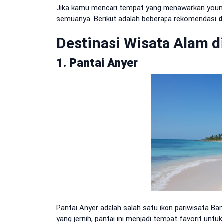
Jika kamu mencari tempat yang menawarkan
you
semuanya. Berikut adalah beberapa rekomendasi
d
Destinasi Wisata Alam d
1. Pantai Anyer
Pantai Anyer adalah salah satu ikon pariwisata Ba
yang jernih, pantai ini menjadi tempat favorit un