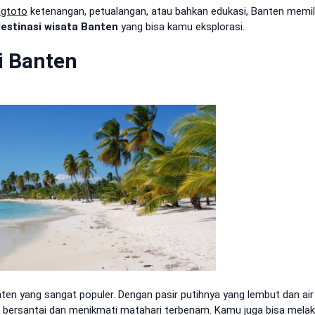
ngtoto
ketenangan, petualangan, atau bahkan edukasi, Banten memili
estinasi wisata Banten
yang bisa kamu eksplorasi.
i Banten
nten yang sangat populer. Dengan pasir putihnya yang lembut dan air
tuk bersantai dan menikmati matahari terbenam. Kamu juga bisa mela