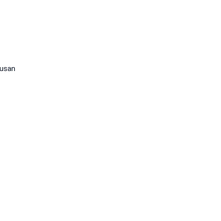
tusan