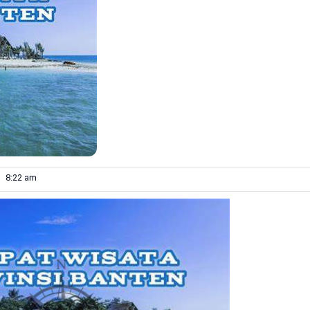
8:22 am