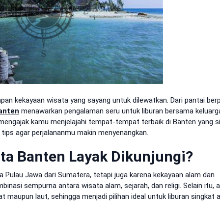
mpan kekayaan wisata yang sayang untuk dilewatkan. Dari pantai berp
Banten
menawarkan pengalaman seru untuk liburan bersama keluarg
an mengajak kamu menjelajahi tempat-tempat terbaik di Banten yang s
 tips agar perjalananmu makin menyenangkan.
ta Banten Layak Dikunjungi?
 Pulau Jawa dari Sumatera, tetapi juga karena kekayaan alam dan
inasi sempurna antara wisata alam, sejarah, dan religi. Selain itu, 
at maupun laut, sehingga menjadi pilihan ideal untuk liburan singkat 