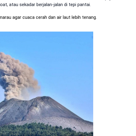
at, atau sekadar berjalan-jalan di tepi pantai.
rau agar cuaca cerah dan air laut lebih tenang.