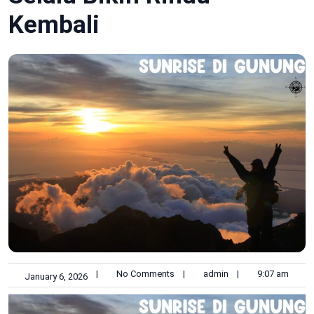
Kembali
|
No Comments
|
admin
|
9:07 am
January 6, 2026