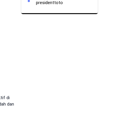
presidenttoto
if di
dah dan