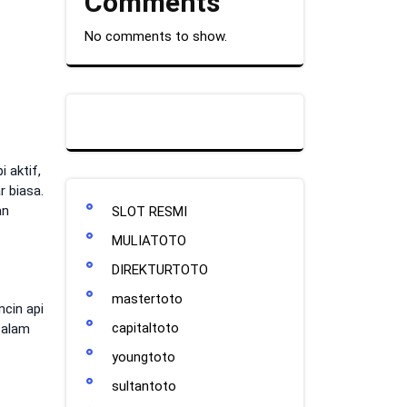
Comments
No comments to show.
 aktif,
 biasa.
an
SLOT RESMI
MULIATOTO
DIREKTURTOTO
mastertoto
ncin api
capitaltoto
 alam
youngtoto
sultantoto