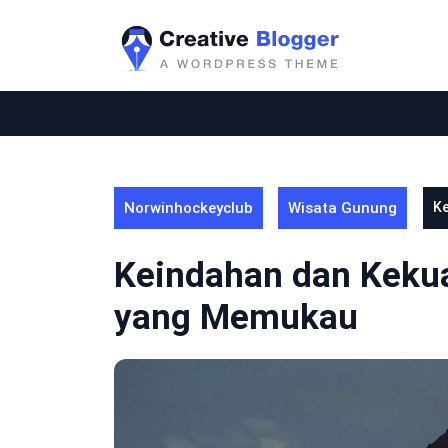
Skip
to
content
Norwinhockeyclub
Wisata Gunung
Ke
Keindahan dan Kekua
yang Memukau