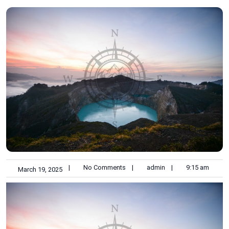
|
No Comments
|
admin
|
9:15 am
March 19, 2025