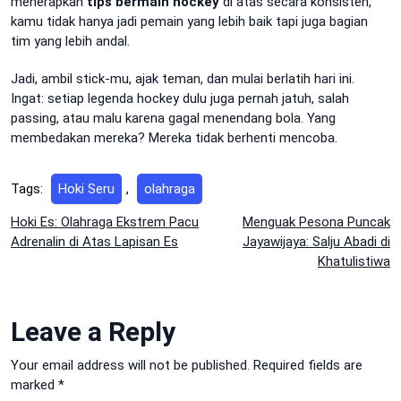
menerapkan
tips bermain hockey
di atas secara konsisten,
kamu tidak hanya jadi pemain yang lebih baik tapi juga bagian
tim yang lebih andal.
Jadi, ambil stick-mu, ajak teman, dan mulai berlatih hari ini.
Ingat: setiap legenda hockey dulu juga pernah jatuh, salah
passing, atau malu karena gagal menendang bola. Yang
membedakan mereka? Mereka tidak berhenti mencoba.
Tags:
Hoki Seru
,
olahraga
Post
Hoki Es: Olahraga Ekstrem Pacu
Menguak Pesona Puncak
Adrenalin di Atas Lapisan Es
Jayawijaya: Salju Abadi di
navigation
Khatulistiwa
Leave a Reply
Your email address will not be published.
Required fields are
marked
*