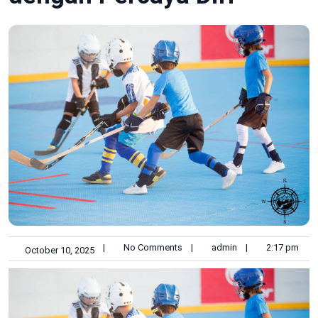
|
No Comments
|
admin
|
2:17 pm
October 10, 2025