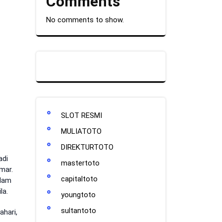
Comments
No comments to show.
SLOT RESMI
MULIATOTO
DIREKTURTOTO
adi
mastertoto
mar.
capitaltoto
alam
la.
youngtoto
sultantoto
hari,