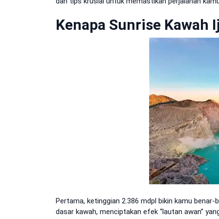
dan tips krusial untuk memastikan perjalanan kam
Kenapa Sunrise Kawah I
Pertama, ketinggian 2.386 mdpl bikin kamu benar-b
dasar kawah, menciptakan efek “lautan awan” yang b