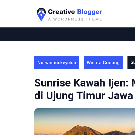
Skip
to
content
Norwinhockeyclub
Wisata Gunung
Su
Sunrise Kawah Ijen:
di Ujung Timur Jawa