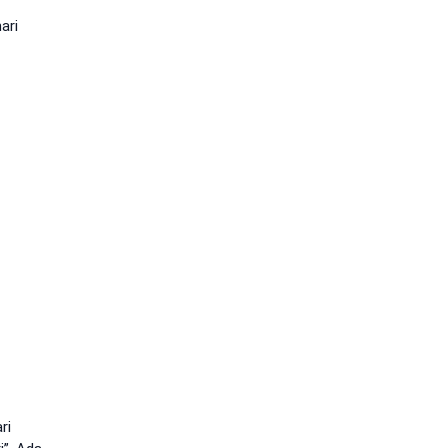
ari
ri