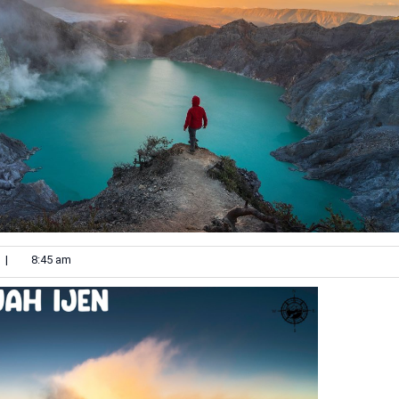
|
8:45 am