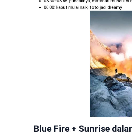
05.30–05.45: puncaknya, matahari muncul di
06.00: kabut mulai naik, foto jadi dreamy
Blue Fire + Sunrise dala