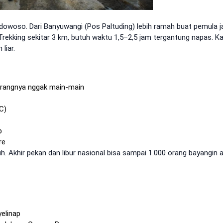
owoso. Dari Banyuwangi (Pos Paltuding) lebih ramah buat pemula j
 Trekking sekitar 3 km, butuh waktu 1,5–2,5 jam tergantung napas. Ka
liar.
lerangnya nggak main-main
C)
p
re
h. Akhir pekan dan libur nasional bisa sampai 1.000 orang bayangin a
yelinap