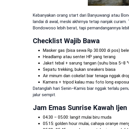
Kebanyakan orang start dari Banyuwangi atau Bond
landai di awal, meski akhirnya tetap nanjak curam.
Bondowoso lebih berat, tapi pemandangannya lebih 
Checklist Wajib Bawa
Masker gas (bisa sewa Rp 30.000 di pos) be
Headlamp atau senter HP yang terang
Jaket tebal + sarung tangan (suhu bisa 5–8 °
Sepatu trekking, bukan sneakers biasa
Air minum dan cokelat biar tenaga nggak dro
Kamera + tripod kalau mau foto long exposu
Datanglah hari Senin–Kamis biar nggak terlalu penu
jalur sempit.
Jam Emas Sunrise Kawah Ijen
04.30 – 05.00: langit mulai biru muda
05.15: golden hour mulai, cahaya oranye men