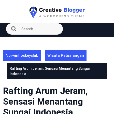
Skip
to
content
Norwinhockeyclub
Wisata Petualangan
Rafting Arum Jeram, Sensasi Menantang Sungai
Indonesia
Rafting Arum Jeram,
Sensasi Menantang
Sungai Indonesia