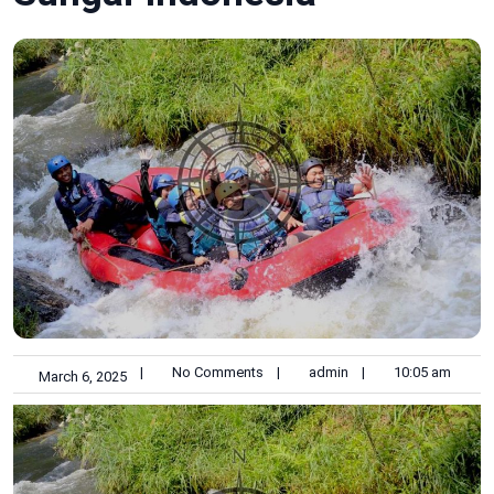
|
No Comments
|
admin
|
10:05 am
March 6, 2025