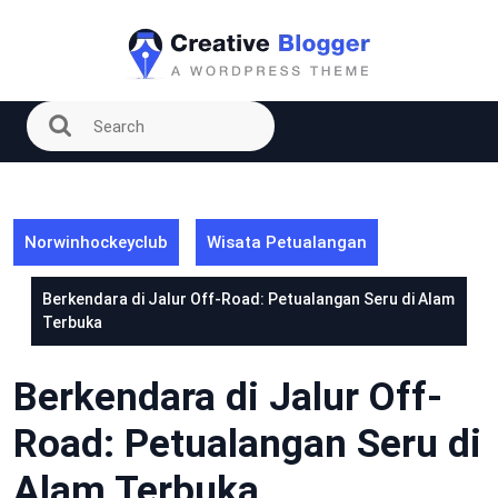
Skip
to
content
Norwinhockeyclub
Wisata Petualangan
Berkendara di Jalur Off-Road: Petualangan Seru di Alam
Terbuka
Berkendara di Jalur Off-
Road: Petualangan Seru di
Alam Terbuka