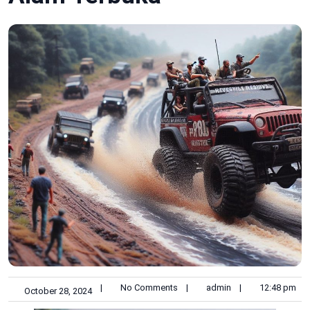
|
No Comments
|
admin
|
12:48 pm
October 28, 2024