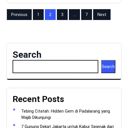
Posts
Previous
1
2
3
…
7
Next
pagination
Search
Search
Recent Posts
Tebing Citatah: Hidden Gem di Padalarang yang
Wajib Dikunjungi
7 Gunung Dekat Jakarta untuk Kabur Sejenak dari