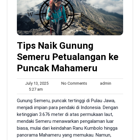
Tips Naik Gunung
Semeru Petualangan ke
Puncak Mahameru
July
No
admin
July 13, 2025
No Comments
admin
5:27
13,
Comments
5:27 am
am
2025
Gunung Semeru, puncak tertinggi di Pulau Jawa,
menjadi impian para pendaki di Indonesia. Dengan
ketinggian 3.676 meter di atas permukaan laut,
mendaki Semeru menawarkan pengalaman luar
biasa, mulai dari keindahan Ranu Kumbolo hingga
panorama Mahameru yang memukau. Namun,