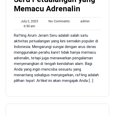
Memacu Adrenalin
July
No
admin
July 2, 2025
No Comments
admin
6:50
2,
Comments
6:50 am
am
2025
Rafting Arum Jeram Seru adalah salah satu
aktivitas petualangan yang kini semakin populer di
Indonesia. Mengarungi sungai dengan arus deras
menggunakan perahu karet tidak hanya memacu
adrenalin, tetapi juga menawarkan pengalaman
menyenangkan di tengah keindahan alam. Bagi
Anda yang ingin mencoba sesuatu yang
menantang sekaligus menyegarkan, rafting adalah
pilihan tepat. Artikel ini akan mengajak Anda […]