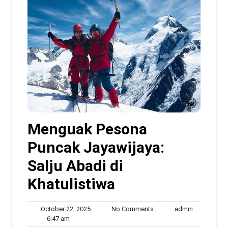
Menguak Pesona
Puncak Jayawijaya:
Salju Abadi di
Khatulistiwa
October
No
admin
October 22, 2025
No Comments
admin
6:47
22,
Comments
6:47 am
am
2025