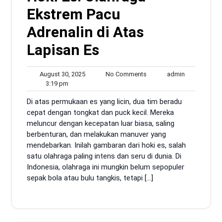
Ekstrem Pacu
Adrenalin di Atas
Lapisan Es
August
No
admin
August 30, 2025
No Comments
admin
3:19
30,
Comments
3:19 pm
pm
2025
Di atas permukaan es yang licin, dua tim beradu
cepat dengan tongkat dan puck kecil. Mereka
meluncur dengan kecepatan luar biasa, saling
berbenturan, dan melakukan manuver yang
mendebarkan. Inilah gambaran dari hoki es, salah
satu olahraga paling intens dan seru di dunia. Di
Indonesia, olahraga ini mungkin belum sepopuler
sepak bola atau bulu tangkis, tetapi […]